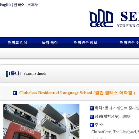
English
|
한국어
|
日本語
어학교 검색
몰타 특징
어학연수 정보
어학연수 수
[몰타]
Search Schools
Clubclass Residential Language School (클럽 클래스 어학원 )
위치
: 몰타 > 세인트 줄리
정원(재학생수)
: 1000
주 소
ChelseaCourt, Triq l-Imghazel, 