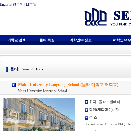
English
|
한국어
|
日本語
어학교 검색
몰타 특징
어학연수 정보
어학연수 수
[몰타]
Search Schools
Malta University Language School (몰타 대학교 어학교)
Malta University Language School
위치
: 몰타 > 발레타
정원(재학생수)
: 250
주 소
Guze Cassar Pullicino Bldg, Un