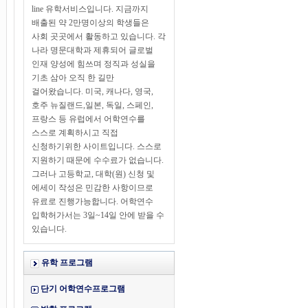
line 유학서비스입니다. 지금까지
배출된 약 2만명이상의 학생들은
사회 곳곳에서 활동하고 있습니다. 각
나라 명문대학과 제휴되어 글로벌
인재 양성에 힘쓰며 정직과 성실을
기초 삼아 오직 한 길만
걸어왔습니다. 미국, 캐나다, 영국,
호주 뉴질랜드,일본, 독일, 스페인,
프랑스 등 유럽에서 어학연수를
스스로 계획하시고 직접
신청하기위한 사이트입니다. 스스로
지원하기 때문에 수수료가 없습니다.
그러나 고등학교, 대학(원) 신청 및
에세이 작성은 민감한 사항이므로
유료로 진행가능합니다. 어학연수
입학허가서는 3일~14일 안에 받을 수
있습니다.
유학 프로그램
단기 어학연수프로그램