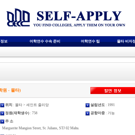
 정보
어학연수 수속 준비
어학연수 팁
몰타 비자
 어학원 - 몰타)
위치
: 몰타 > 세인트 줄리앙
설립년도
: 1991
정원(재학생수)
: 758
공항마중
: 가능
주 소
Marguerite Mangion Street, St. Julians, STJ 02 Malta.