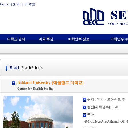
English
|
한국어
|
日本語
어학교 검색
미국 특징
어학연수 정보
어학연수 수
[미국]
Search Schools
Ashland University (애쉴랜드 대학교)
Center for English Studies
위치
: 미국 > 오하이오 주
정원(재학생수)
: 2500
주 소
401 College Ave Ashland, OH 