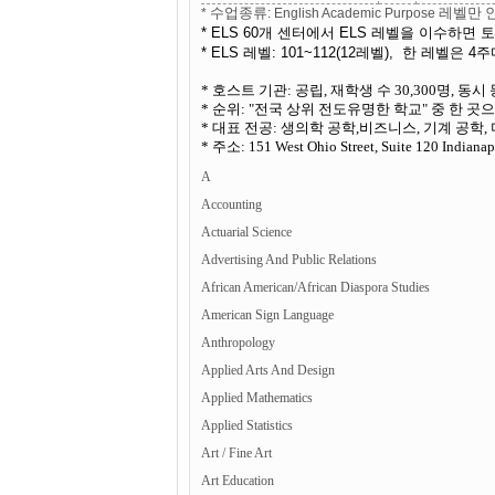
*
수업종류
: English Academic Purpose
레벨만
* ELS 60
ELS
개
센터에서
레벨을
이수하면
토
* ELS
: 101~112(12
),
4
레벨
레벨
한
레벨은
주
* 호스트 기관: 공립, 재학생 수 30,300명, 동시
* 순위: "전국 상위 전도유명한 학교" 중 한 곳
* 대표 전공: 생의학 공학,비즈니스, 기계 공학,
* 주소: 151 West Ohio Street, Suite 120 Indianap
A
Accounting
Actuarial Science
Advertising And Public Relations
African American/African Diaspora Studies
American Sign Language
Anthropology
Applied Arts And Design
Applied Mathematics
Applied Statistics
Art / Fine Art
Art Education