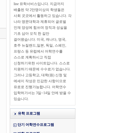
line 유학서비스입니다. 지금까지
배출된 약 2만명이상의 학생들은
사회 곳곳에서 활동하고 있습니다. 각
나라 명문대학과 제휴되어 글로벌
인재 양성에 힘쓰며 정직과 성실을
기초 삼아 오직 한 길만
걸어왔습니다. 미국, 캐나다, 영국,
호주 뉴질랜드,일본, 독일, 스페인,
프랑스 등 유럽에서 어학연수를
스스로 계획하시고 직접
신청하기위한 사이트입니다. 스스로
지원하기 때문에 수수료가 없습니다.
그러나 고등학교, 대학(원) 신청 및
에세이 작성은 민감한 사항이므로
유료로 진행가능합니다. 어학연수
입학허가서는 3일~14일 안에 받을 수
있습니다.
유학 프로그램
단기 어학연수프로그램