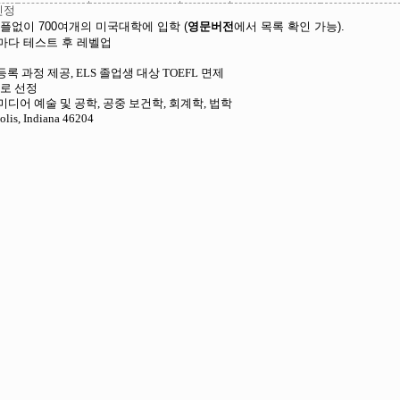
인정
700
(
).
플없이
여개의
미국대학에
입학
영문버전
에서
목록
확인
가능
마다
테스트
후
레벨업
 등록 과정 제공, ELS 졸업생 대상 TOEFL 면제
으로 선정
 미디어 예술 및 공학, 공중 보건학, 회계학, 법학
olis, Indiana 46204