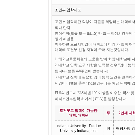
조건부 입학제도
조건부 입학이란 학생이 지원을 희망하는 대학에서 요구
되나 단지
영어성적(토플 또는 IELTS) 만 없는 학생의경우
영어 레벨을
이수하면 토플시험없이 대학교에 미리 가 입학 허가서
대학에 조건부 신청 자격이 주어 지는것입니다.
1. 해외교육문화원의 도움을 받아 희망 대학교에 지
2. 대학교 입학 요구 사항을 만족할 경우 “영어 
됩니다.(보통 4-8주안에 받습니다)
3. 대학교 진학에 필요한 영어 능력 요건을 만족하기
4. 영어 레벨을 충족되었을경우에는 해당 대학에 
ELS의 반드시 ELS레벨 109 이상을 이수한 학
미리조건부입학 허가서 ( CLA)를 발행합니다.
조건부로
입학이
가능한
주
2
년제
대
대학
,
대학원
Indiana University - Purdue
IN
해당사
항
없
University Indianapolis