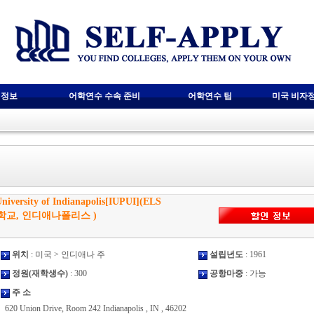
 정보
어학연수 수속 준비
어학연수 팁
미국 비자
University of Indianapolis[IUPUI](ELS
듀대학교, 인디애나폴리스 )
위치
: 미국 > 인디애나 주
설립년도
: 1961
정원(재학생수)
: 300
공항마중
: 가능
주 소
620 Union Drive, Room 242 Indianapolis , IN , 46202