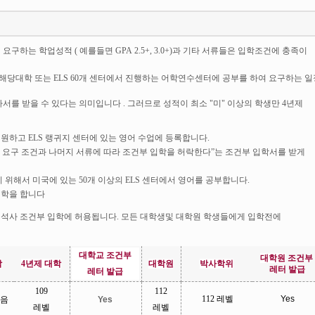
하는 학업성적 ( 예를들면 GPA 2.5+, 3.0+)과 기타 서류들은 입학조건에 충족이
에 해당대학 또는 ELS 60개 센터에서 진행하는 어학연수센터에 공부를 하여 요구하는 일
를 받을 수 있다는 의미입니다 . 그러므로 성적이 최소 "미" 이상의 학생만 4년제
원하고 ELS 랭귀지 센터에 있는 영어 수업에 등록합니다.
능력 요구 조건과 나머지 서류에 따라 조건부 입학을 허락한다”는 조건부 입학서를 받게
 위해서 미국에 있는 50개 이상의 ELS 센터에서 영어를 공부합니다.
입학을 합니다
사 및 석사 조건부 입학에 허용됩니다. 모든 대학생및 대학원 학생들에게 입학전에
대학교
조건부
대학원
조건부
학
4
년제
대학
대학원
박사학위
레터
발급
레터
발급
109
112
112
레벨
Yes
음
Yes
레벨
레벨