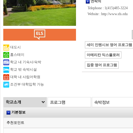
연락처
Telephone : 1(415)485-3224
Website :
http://www.els.edu
세미 인텐시브 영어 프로그램
대도시
홈스테이
아메리칸 익스플로러
학교 내 기숙사/숙박
집중 영어 프로그램
학교 밖 숙박시설
대학 내 사립어학원
조건부 대학입학 가능
기본정보
추천포인트