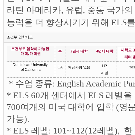
라틴 아메리카, 유럽, 중동 국가의
능력을 더 향상시키기 위해 ELS
조건부 입학제도
조건부로
입학이
가능한
대학교
주
2
년제
대학
4
년제
대학
대학
,
대학원
레터
Dominican University
112
CA
해당사항
없음
Ye
of California
레벨
* 수업 종류: English Academic 
* ELS 60개 센터에서 ELS 레벨
700여개의 미국 대학에 입학 (영
가능).
* ELS 레벨: 101~112(12레벨)