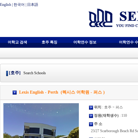
English
|
한국어
|
日本語
어학교 검색
호주 특징
어학연수 정보
어학연수 수
[호주]
Search Schools
Lexis English - Perth (렉시스 어학원 - 퍼스 )
위치
: 호주 > 퍼스
정원(재학생수)
: 110
주 소
23/27 Scarborough Beach Rd S