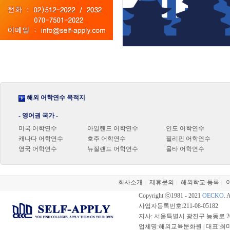
해외 어학연수 목적지
- 영어권 국가 -
미국 어학연수
아일랜드 어학연수
인도 어학연수
캐나다 어학연수
호주 어학연수
필리핀 어학연수
영국 어학연수
뉴질랜드 어학연수
몰타 어학연수
회사소개
제휴문의
해외학교 등록
|
|
|
Copyright ⓒ1981 - 2021
OECKO
. 
사업자등록번호:211-08-05182
지사: 서울특별시 광진구 능동로 20
업체명:해외교육문화원 | 대표:최미선 |