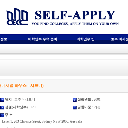
 정보
어학연수 수속 준비
어학연수 팁
호주 비자
(ih 인터네셔널 하우스 - 시드니)
위치
: 호주 > 시드니
설립년도
: 2001
정원(재학생수)
: 120
공항마중
: 가능
주 소
Level 1, 203 Clarence Street, Sydney NSW 2000, Australia