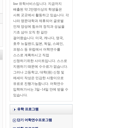
line 유학서비스입니다. 지금까지
배출된 약 2만명이상의 학생들은
사회 곳곳에서 활동하고 있습니다. 각
나라 명문대학과 제휴되어 글로벌
인재 양성에 힘쓰며 정직과 성실을
기초 삼아 오직 한 길만
걸어왔습니다. 미국, 캐나다, 영국,
호주 뉴질랜드,일본, 독일, 스페인,
프랑스 등 유럽에서 어학연수를
스스로 계획하시고 직접
신청하기위한 사이트입니다. 스스로
지원하기 때문에 수수료가 없습니다.
그러나 고등학교, 대학(원) 신청 및
에세이 작성은 민감한 사항이므로
유료로 진행가능합니다. 어학연수
입학허가서는 3일~14일 안에 받을 수
있습니다.
유학 프로그램
단기 어학연수프로그램