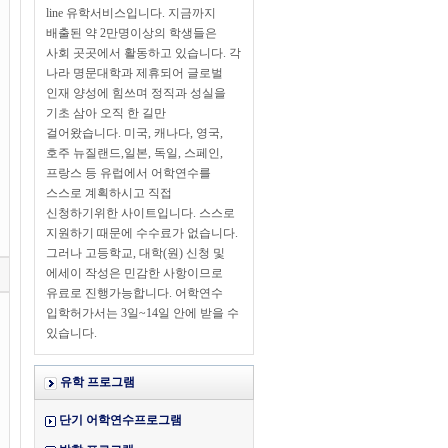
line 유학서비스입니다. 지금까지
배출된 약 2만명이상의 학생들은
사회 곳곳에서 활동하고 있습니다. 각
나라 명문대학과 제휴되어 글로벌
인재 양성에 힘쓰며 정직과 성실을
기초 삼아 오직 한 길만
걸어왔습니다. 미국, 캐나다, 영국,
호주 뉴질랜드,일본, 독일, 스페인,
프랑스 등 유럽에서 어학연수를
스스로 계획하시고 직접
신청하기위한 사이트입니다. 스스로
지원하기 때문에 수수료가 없습니다.
그러나 고등학교, 대학(원) 신청 및
에세이 작성은 민감한 사항이므로
유료로 진행가능합니다. 어학연수
입학허가서는 3일~14일 안에 받을 수
있습니다.
유학 프로그램
단기 어학연수프로그램