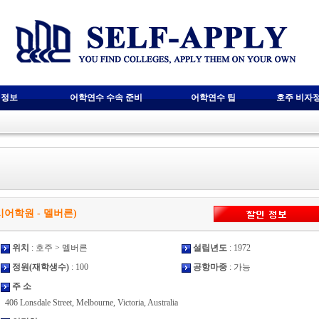
 정보
어학연수 수속 준비
어학연수 팁
호주 비자
(엠바시어학원 - 멜버른)
위치
: 호주 > 멜버른
설립년도
: 1972
정원(재학생수)
: 100
공항마중
: 가능
주 소
406 Lonsdale Street, Melbourne, Victoria, Australia