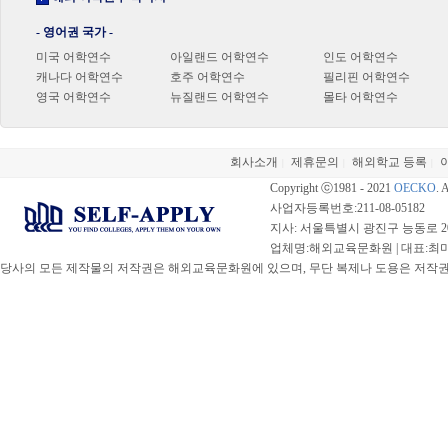
- 영어권 국가 -
미국 어학연수
아일랜드 어학연수
인도 어학연수
캐나다 어학연수
호주 어학연수
필리핀 어학연수
영국 어학연수
뉴질랜드 어학연수
몰타 어학연수
회사소개
제휴문의
해외학교 등록
|
|
|
Copyright ⓒ1981 - 2021
OECKO
. 
사업자등록번호:211-08-05182
지사: 서울특별시 광진구 능동로 20
업체명:해외교육문화원 | 대표:최미선 |
당사의 모든 제작물의 저작권은 해외교육문화원에 있으며, 무단 복제나 도용은 저작권법(