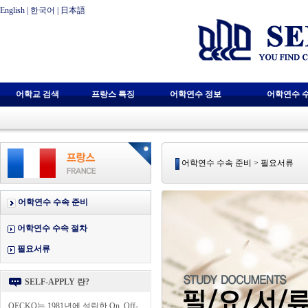
English
|
한국어
|
日本語
어학교 검색
프랑스 특징
어학연수 정보
어학연수 
어학연수 수속 준비 > 필요서류
어학연수 수속 준비
어학연수 수속 절차
필요서류
SELF-APPLY 란?
OECKO는 1981년에 설립한 On, Off-