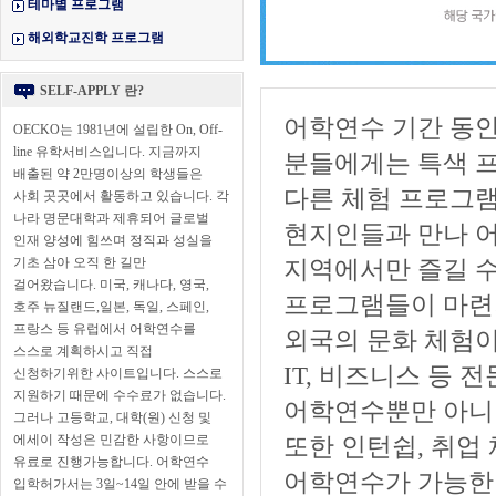
테마별 프로그램
해외학교진학 프로그램
SELF-APPLY 란?
어학연수 기간 동안
OECKO는 1981년에 설립한 On, Off-
line 유학서비스입니다. 지금까지
분들에게는 특색 
배출된 약 2만명이상의 학생들은
다른 체험 프로그램
사회 곳곳에서 활동하고 있습니다. 각
나라 명문대학과 제휴되어 글로벌
현지인들과 만나 어
인재 양성에 힘쓰며 정직과 성실을
기초 삼아 오직 한 길만
지역에서만 즐길 수
걸어왔습니다. 미국, 캐나다, 영국,
프로그램들이 마련
호주 뉴질랜드,일본, 독일, 스페인,
프랑스 등 유럽에서 어학연수를
외국의 문화 체험이
스스로 계획하시고 직접
IT, 비즈니스 등
신청하기위한 사이트입니다. 스스로
지원하기 때문에 수수료가 없습니다.
어학연수뿐만 아니라
그러나 고등학교, 대학(원) 신청 및
에세이 작성은 민감한 사항이므로
또한 인턴쉽, 취업
유료로 진행가능합니다. 어학연수
어학연수가 가능한 
입학허가서는 3일~14일 안에 받을 수