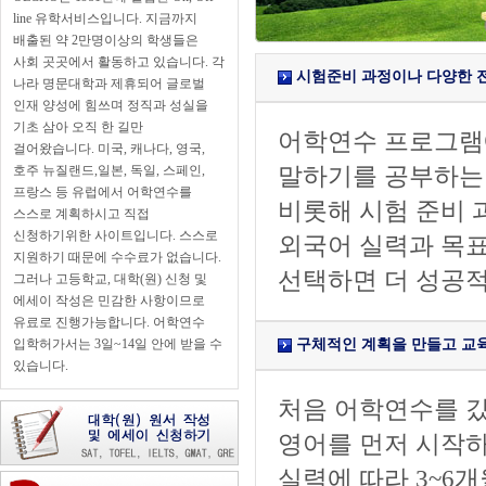
line 유학서비스입니다. 지금까지
배출된 약 2만명이상의 학생들은
사회 곳곳에서 활동하고 있습니다. 각
시험준비 과정이나 다양한 전
나라 명문대학과 제휴되어 글로벌
인재 양성에 힘쓰며 정직과 성실을
기초 삼아 오직 한 길만
어학연수 프로그램에
걸어왔습니다. 미국, 캐나다, 영국,
호주 뉴질랜드,일본, 독일, 스페인,
말하기를 공부하는 
프랑스 등 유럽에서 어학연수를
비롯해 시험 준비 
스스로 계획하시고 직접
신청하기위한 사이트입니다. 스스로
외국어 실력과 목
지원하기 때문에 수수료가 없습니다.
선택하면 더 성공적
그러나 고등학교, 대학(원) 신청 및
에세이 작성은 민감한 사항이므로
유료로 진행가능합니다. 어학연수
입학허가서는 3일~14일 안에 받을 수
구체적인 계획을 만들고 교육
있습니다.
처음 어학연수를 갔
영어를 먼저 시작하
실력에 따라 3~6