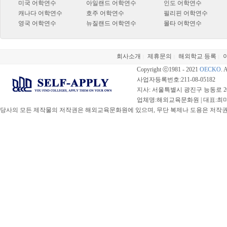
미국 어학연수
아일랜드 어학연수
인도 어학연수
캐나다 어학연수
호주 어학연수
필리핀 어학연수
영국 어학연수
뉴질랜드 어학연수
몰타 어학연수
회사소개
제휴문의
해외학교 등록
|
|
|
Copyright ⓒ1981 - 2021
OECKO
. 
사업자등록번호:211-08-05182
지사: 서울특별시 광진구 능동로 20
업체명:해외교육문화원 | 대표:최미선 |
당사의 모든 제작물의 저작권은 해외교육문화원에 있으며, 무단 복제나 도용은 저작권법(