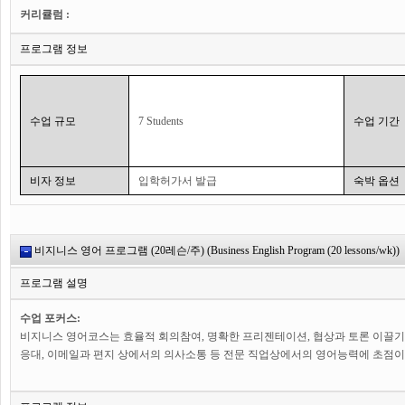
커리큘럼 :
학생들은 수업시간에 시험에 보는데 있어 도움이 되는 다양한 스킬들에 대해 학습
프로그램 정보
어휘들과 문법 사항을 학습하고 캠브리지 시험의 4가지 영역을 익힙니다. 또한 
수업 시간:
주 30개의 45분 수업으로 이루어진 프로그램입니다. 월요일부터 금요일까지 수업
수업 규모
7 Students
수업 기간
비자 정보
입학허가서 발급
숙박 옵션
비지니스 영어 프로그램 (20레슨/주) (Business English Program (20 lessons/wk))
프로그램 설명
수업 포커스:
비지니스 영어코스는 효율적 회의참여, 명확한 프리젠테이션, 협상과 토론 이끌기, 
응대, 이메일과 편지 상에서의 의사소통 등 전문 직업상에서의 영어능력에 초점이
커리큘럼: