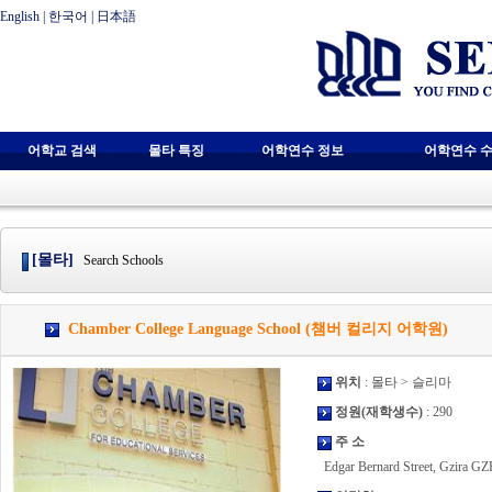
English
|
한국어
|
日本語
어학교 검색
몰타 특징
어학연수 정보
어학연수 수
[몰타]
Search Schools
Chamber College Language School (챔버 컬리지 어학원)
위치
: 몰타 > 슬리마
정원(재학생수)
: 290
주 소
Edgar Bernard Street, Gzira GZR