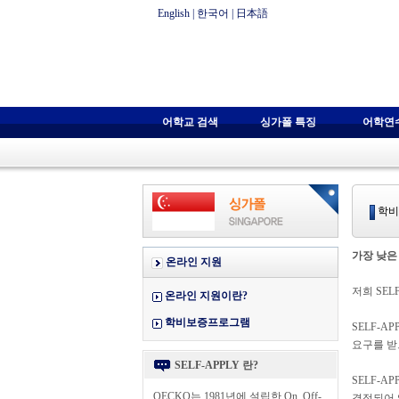
English
|
한국어
|
日本語
어학교 검색
싱가폴 특징
어학연
학비
가장 낮은
온라인 지원
저희 SE
온라인 지원이란?
학비보증프로그램
SELF-
요구를 받
SELF-APPLY 란?
SELF-
OECKO는 1981년에 설립한 On, Off-
결정되어 