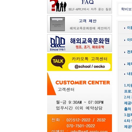
학비보
이
이
전
제
내
1.지
프로
2.더
제공
출처
3.업
4.타
제공