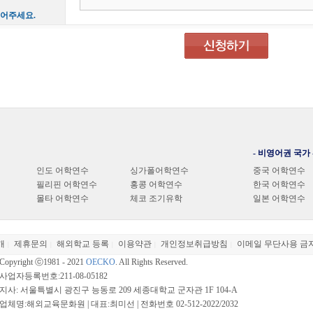
적어주세요.
- 비영어권 국가 
인도 어학연수
싱가폴어학연수
중국 어학연수
필리핀 어학연수
홍콩 어학연수
한국 어학연수
몰타 어학연수
체코 조기유학
일본 어학연수
개
제휴문의
해외학교 등록
이용약관
개인정보취급방침
이메일 무단사용 금
|
|
|
|
|
Copyright ⓒ1981 - 2021
OECKO
. All Rights Reserved.
사업자등록번호:211-08-05182
지사: 서울특별시 광진구 능동로 209 세종대학교 군자관 1F 104-A
업체명:해외교육문화원 | 대표:최미선 | 전화번호 02-512-2022/2032