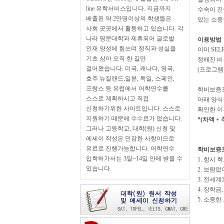
line 유학서비스입니다. 지금까지
수속이 진
배출된 약 2만명이상의 학생들은
있는 소중
사회 곳곳에서 활동하고 있습니다. 각
나라 명문대학과 제휴되어 글로벌
이용방법
인재 양성에 힘쓰며 정직과 성실을
이미 SE
기초 삼아 오직 한 길만
정해진 비
걸어왔습니다. 미국, 캐나다, 영국,
(프로그램
호주 뉴질랜드,일본, 독일, 스페인,
프랑스 등 유럽에서 어학연수를
학비보증
스스로 계획하시고 직접
아래 양식
신청하기위한 사이트입니다. 스스로
확인한 이
지원하기 때문에 수수료가 없습니다.
*(차액 +
그러나 고등학교, 대학(원) 신청 및
에세이 작성은 민감한 사항이므로
유료로 진행가능합니다. 어학연수
학비보증
입학허가서는 3일~14일 안에 받을 수
1. 항시
있습니다.
2. 보람
3. 전세
4. 장학
5. 소중