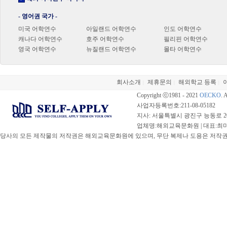
- 영어권 국가 -
미국 어학연수
아일랜드 어학연수
인도 어학연수
캐나다 어학연수
호주 어학연수
필리핀 어학연수
영국 어학연수
뉴질랜드 어학연수
몰타 어학연수
회사소개
제휴문의
해외학교 등록
|
|
|
Copyright ⓒ1981 - 2021
OECKO
. 
사업자등록번호:211-08-05182
지사: 서울특별시 광진구 능동로 20
업체명:해외교육문화원 | 대표:최미선 |
당사의 모든 제작물의 저작권은 해외교육문화원에 있으며, 무단 복제나 도용은 저작권법(