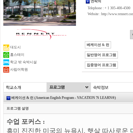
연락처
Telephone : + 1 305-400-4500
Website :
http://www.rennert.co
베케이션 & 런
대도시
홈스테이
일반영어 프로그램
학교 밖 숙박시설
집중영어 프로그램
사립어학원
베케이션 & 런 (American English Program - VACATION 'N LEARN®)
프로그램 설명
수업 포커스 :
흥미 진진한 미국의 뉴욕시, 햇살 따사로운