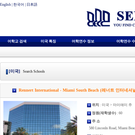
English
|
한국어
|
日本語
어학교 검색
미국 특징
어학연수 정보
어학연수 수
[미국]
Search Schools
Rennert International - Miami South Beach (레너트
위치
: 미국 > 마이애미 주
정원(재학생수)
: 60
주 소
580 Linconln Road, Miami Beac