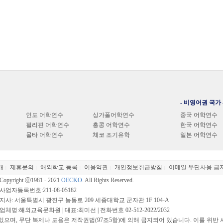
- 비영어권 국가 
인도 어학연수
싱가폴어학연수
중국 어학연수
필리핀 어학연수
홍콩 어학연수
한국 어학연수
몰타 어학연수
체코 조기유학
일본 어학연수
개
제휴문의
해외학교 등록
이용약관
개인정보취급방침
이메일 무단사용 금
|
|
|
|
|
Copyright ⓒ1981 - 2021
OECKO
. All Rights Reserved.
사업자등록번호:211-08-05182
지사: 서울특별시 광진구 능동로 209 세종대학교 군자관 1F 104-A
업체명:해외교육문화원 | 대표:최미선 | 전화번호 02-512-2022/2032
며, 무단 복제나 도용은 저작권법(97조5항)에 의해 금지되어 있습니다. 이를 위반 