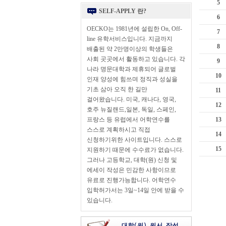
5
SELF-APPLY 란?
6
OECKO는 1981년에 설립한 On, Off-
7
line 유학서비스입니다. 지금까지
8
배출된 약 2만명이상의 학생들은
사회 곳곳에서 활동하고 있습니다. 각
9
나라 명문대학과 제휴되어 글로벌
10
인재 양성에 힘쓰며 정직과 성실을
기초 삼아 오직 한 길만
11
걸어왔습니다. 미국, 캐나다, 영국,
12
호주 뉴질랜드,일본, 독일, 스페인,
프랑스 등 유럽에서 어학연수를
13
스스로 계획하시고 직접
14
신청하기위한 사이트입니다. 스스로
15
지원하기 때문에 수수료가 없습니다.
그러나 고등학교, 대학(원) 신청 및
에세이 작성은 민감한 사항이므로
유료로 진행가능합니다. 어학연수
입학허가서는 3일~14일 안에 받을 수
있습니다.