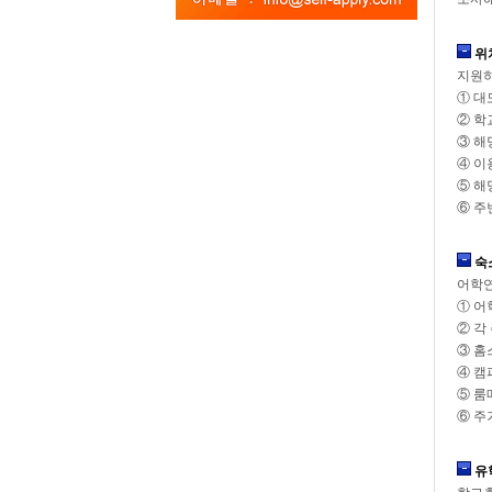
위
지원하
① 대
② 학
③ 해
④ 이
⑤ 해
⑥ 주
숙
어학연
① 어
② 각
③ 홈
④ 캠
⑤ 룸
⑥ 주
유