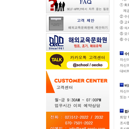
① 회
제공
② 수
③ 교
④ 석
⑤ 모
⑥ 수
수
자신이
자신의
대비하
비
자신이
또는 
컴
희망 
조사합
조사해