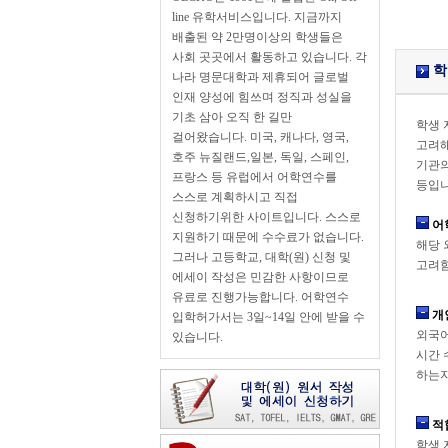
line 유학서비스입니다. 지금까지
배출된 약 2만명이상의 학생들은
사회 곳곳에서 활동하고 있습니다. 각
학
나라 명문대학과 제휴되어 글로벌
인재 양성에 힘쓰며 정직과 성실을
기초 삼아 오직 한 길만
학생 
걸어왔습니다. 미국, 캐나다, 영국,
고려해
호주 뉴질랜드,일본, 독일, 스페인,
기관의
프랑스 등 유럽에서 어학연수를
등입니
스스로 계획하시고 직접
신청하기위한 사이트입니다. 스스로
어
지원하기 때문에 수수료가 없습니다.
해당 
그러나 고등학교, 대학(원) 신청 및
고려함
에세이 작성은 민감한 사항이므로
유료로 진행가능합니다. 어학연수
개
입학허가서는 3일~14일 안에 받을 수
외국어
있습니다.
시간 
하는지
적
학생 