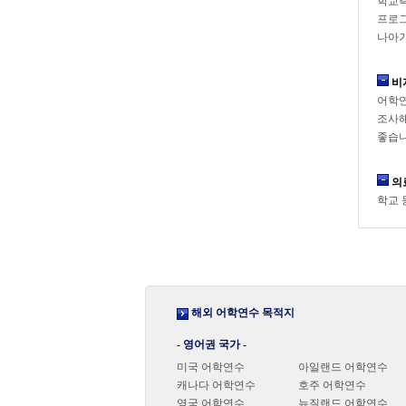
학교측
프로그
나아가
비
어학연
조사해
좋습니
의
학교 
해외 어학연수 목적지
- 영어권 국가 -
미국 어학연수
아일랜드 어학연수
캐나다 어학연수
호주 어학연수
영국 어학연수
뉴질랜드 어학연수