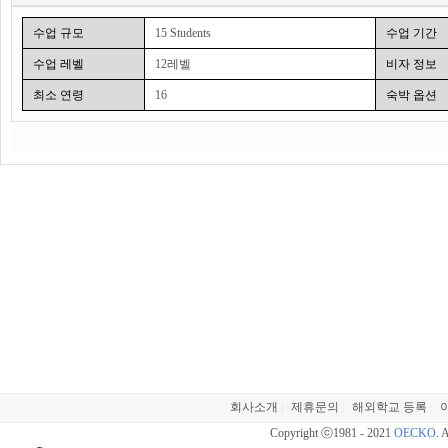
코스 튜터로부터 결정됩니다.)
전 레벨을 이수하는 학생들에게는 전과정 이수 인증문서가 발급이 되는데 이는 65
공증하는 문서가 됩니다.
수업 규모
15 Students
수업 기간
숙소(CELTA학생들만을 위한 별도의 기숙사)
2인실 $975
수업 레벨
12레벨
비자 정보
커리큘럼 :
공항픽업 $155
전 레벨의 학생들은 공통적으로 읽기/쓰기 레슨과 언어센터 수업을 듣게 되며 초보자 (10
최소 연령
16
숙박 옵션
첫날 8:30까지 도착한 후 오리엔테이션을 받습니다. 9시부터 수업 또는 주변관광
문장구조/말하기 수업과 영단어, 고급자 (110-112 레벨)들은 언어학과 능력향상
수업시간 :
English for Academic Purposes Sample ClassSchedule*
BEGINNER
INTERMEDIATE
(101 - 103)
(104 - 106)
(
8:30 – 9:20
Structure/Speaking
Structure/Speaking
Langu
Practice
Practice
9:30 – 10:20
Structure/Speaking
Structure/Speaking
Vocabu
Practice
Practice
10:30 – 11:20
Language Technology
Vocabulary Enrichment
Stru
Center
11:30 – 12:20
Vocabulary Enrichment
Language Technology
Stru
Center
회사소개
제휴문의
해외학교 등록
12:20 – 1:30
LUNCH
LUNCH
|
|
|
1:30 – 2:30
Reading/Writing**
Reading/Writing**
Read
Copyright ⓒ1981 - 2021
OECKO
. 