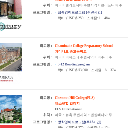
위치 :
미국 > 캘리포니아 주변지역 > 캘리포니아 주
프로그램명 :
집중영어프로그램 (주20시간)
학비: (USD)$ 250
스케쥴: 1 ~ 48w
학교명 :
Chaminade College Preparatory School
차미나드 중고등학교
위치 :
미국 > 미네소타 주변지역 > 미주리 주
프로그램명 :
6-12 Boarding program
학비: (USD)$ 53,000
스케쥴: 18 ~ 37w
학교명 :
Chestnut Hill College(FLS)
체스넛힐 컬리지
FLS International
위치 :
미국 > 뉴욕 주변지역 > 펜실베니아 주
프로그램명 :
방학영어프로그램(주15시간)
학비: (USD)$ 370
스케쥴: 1 ~ 12w