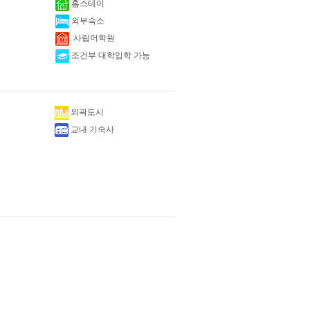
홈스테이
외부숙소
사립어학원
조건부 대학입학 가능
외곽도시
교내 기숙사