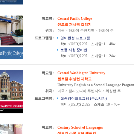
학교명 :
Central Pacific College
센트럴 퍼시픽 칼리지
위치 :
미국 > 하와이 주변지역 > 하와이 주
프로그램명 :
영어완성 프로그램
학비: (USD)$ 297
스케쥴: 1 ~ 48w
토플 시험 준비반
학비: (USD)$ 297
스케쥴: 1 ~ 24w
학교명 :
Central Washington University
센트럴 워싱턴 대학교
University English as a Second Language Progra
위치 :
미국 > 캘리포니아 주변지역 > 워싱턴 주
프로그램명 :
집중영어프로그램 (주20시간)
학비: (USD)$ 2,395
스케쥴: 10 ~ 40w
학교명 :
Century School of Languages
센트리 스쿨 오브 랭귀지