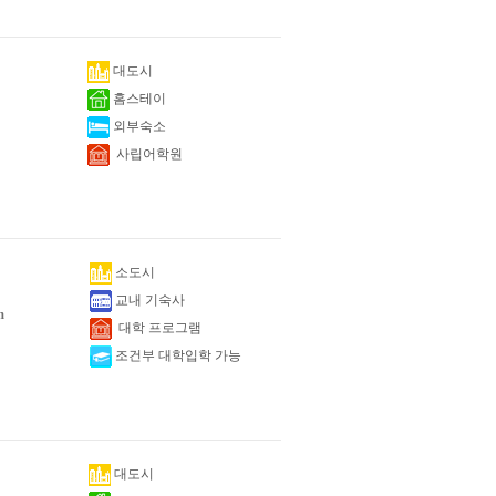
대도시
홈스테이
외부숙소
사립어학원
소도시
교내 기숙사
m
대학 프로그램
조건부 대학입학 가능
대도시