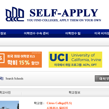
 정보
어학연수 수속 준비
어학연수 팁
미국 비자
국]
Search Schools
학교사진
학교정보
학교명 :
Citrus College(FLS)
시트러스 칼리지