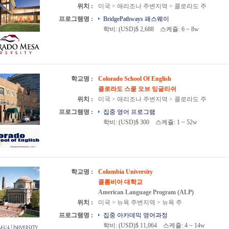
위치 :
미국 > 애리조나 주변지역 > 콜로라도 주
프로그램명 :
BridgePathways 패스웨이
학비: (USD)$ 2,688
스케쥴: 6 ~ 8w
학교명 :
Colorado School Of English
콜로라도 스쿨 오브 잉글리쉬
위치 :
미국 > 애리조나 주변지역 > 콜로라도 주
프로그램명 :
집중 영어 프로그램
학비: (USD)$ 300
스케쥴: 1 ~ 52w
학교명 :
Columbia University
콜롬비아 대학교
American Language Program (ALP)
위치 :
미국 > 뉴욕 주변지역 > 뉴욕 주
프로그램명 :
집중 아카데믹 영어과정
학비: (USD)$ 11,064
스케쥴: 4 ~ 14w