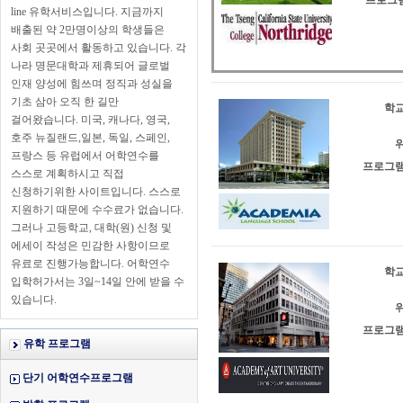
프로그램
line 유학서비스입니다. 지금까지
배출된 약 2만명이상의 학생들은
사회 곳곳에서 활동하고 있습니다. 각
나라 명문대학과 제휴되어 글로벌
인재 양성에 힘쓰며 정직과 성실을
기초 삼아 오직 한 길만
학교
걸어왔습니다. 미국, 캐나다, 영국,
호주 뉴질랜드,일본, 독일, 스페인,
위
프랑스 등 유럽에서 어학연수를
프로그램
스스로 계획하시고 직접
신청하기위한 사이트입니다. 스스로
지원하기 때문에 수수료가 없습니다.
그러나 고등학교, 대학(원) 신청 및
에세이 작성은 민감한 사항이므로
유료로 진행가능합니다. 어학연수
학교
입학허가서는 3일~14일 안에 받을 수
있습니다.
위
프로그램
유학 프로그램
단기 어학연수프로그램