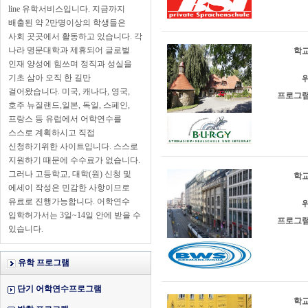
line 유학서비스입니다. 지금까지
배출된 약 2만명이상의 학생들은
사회 곳곳에서 활동하고 있습니다. 각
나라 명문대학과 제휴되어 글로벌
학교
인재 양성에 힘쓰며 정직과 성실을
기초 삼아 오직 한 길만
위
걸어왔습니다. 미국, 캐나다, 영국,
프로그램
호주 뉴질랜드,일본, 독일, 스페인,
프랑스 등 유럽에서 어학연수를
스스로 계획하시고 직접
신청하기위한 사이트입니다. 스스로
지원하기 때문에 수수료가 없습니다.
그러나 고등학교, 대학(원) 신청 및
학교
에세이 작성은 민감한 사항이므로
유료로 진행가능합니다. 어학연수
위
입학허가서는 3일~14일 안에 받을 수
프로그램
있습니다.
유학 프로그램
단기 어학연수프로그램
학교